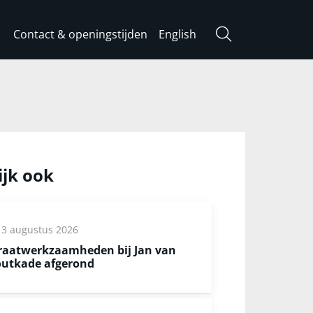
Contact & openingstijden
English
Zoeken
ijk ook
3 augustus 2026
raatwerkzaamheden bij Jan van
utkade afgerond