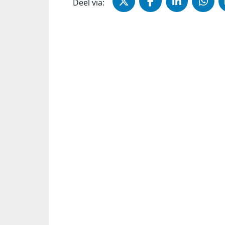
Deel via X (Twitter)
Deel via Faceb
Deel via 
Dee
Deel via: