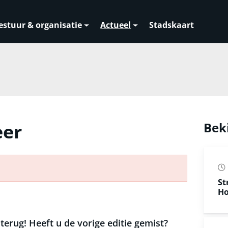
estuur & organisatie
Actueel
Stadskaart
eer
Bek
St
Ho
terug! Heeft u de vorige editie gemist?