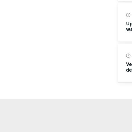
Up
wa
Ve
de