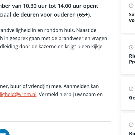
mber van 10.30 uur tot 14.00 uur opent
iaal de deuren voor ouderen (65+).
Sa
vo
randveiligheid in en rondom huis. Naast de
unch in gesprek gaan met de brandweer en vragen
leiding door de kazerne en krijgt u een kijkje
Ri
Pr
ner, buur of vriend(in) mee. Aanmelden kan
ligheid@vrhm.nl
. Vermeld hierbij uw naam en
Ge
Ri