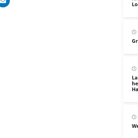
, opent in nieuw tabblad
ook, opent in nieuw tabblad
LinkedIn, opent in nieuw tabblad
l via WhatsApp, opent in nieuw tabblad
Deel via Mail, opent in nieuw tabblad
Lo
Gr
La
he
Ha
We