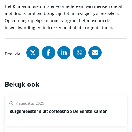
Het Klimaatmuseum is er voor iedereen: van mensen die al
met duurzaamheid bezig zijn tot nieuwsgierige bezoekers.
Op een begrijpelijke manier vergroot het museum de
bewustwording en betrokkenheid bij dit urgente thema.
Deel via X (Twitter), opent in nie
Deel via Facebook, opent in
Deel via LinkedIn, ope
Deel via WhatsAp
Deel via Mai
Deel via:
Bekijk ook
7 augustus 2026
Burgemeester sluit coffeeshop De Eerste Kamer