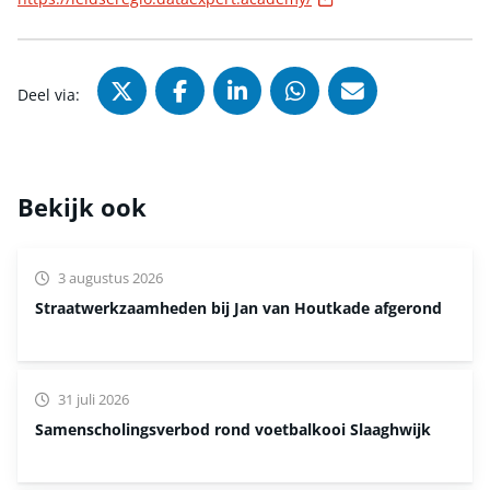
Deel via X (Twitter), opent in nie
Deel via Facebook, opent in
Deel via LinkedIn, ope
Deel via WhatsAp
Deel via Mai
Deel via:
Bekijk ook
3 augustus 2026
Straatwerkzaamheden bij Jan van Houtkade afgerond
31 juli 2026
Samenscholingsverbod rond voetbalkooi Slaaghwijk