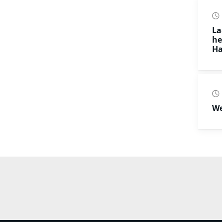
La
he
Ha
We