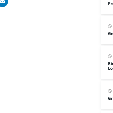
, opent in nieuw tabblad
ook, opent in nieuw tabblad
LinkedIn, opent in nieuw tabblad
l via WhatsApp, opent in nieuw tabblad
Deel via Mail, opent in nieuw tabblad
Pr
Ge
Ri
Lo
Gr