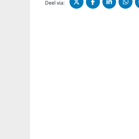
Deel via X (Twitter)
Deel via Faceb
Deel via 
Dee
Deel via: