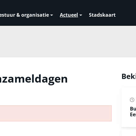
estuur & organisatie
Actueel
Stadskaart
inzameldagen
Bek
Bu
Ee