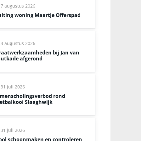
7 augustus 2026
uiting woning Maartje Offerspad
3 augustus 2026
raatwerkzaamheden bij Jan van
utkade afgerond
31 juli 2026
menscholingsverbod rond
etbalkooi Slaaghwijk
31 juli 2026
ool schoonmaken en controleren