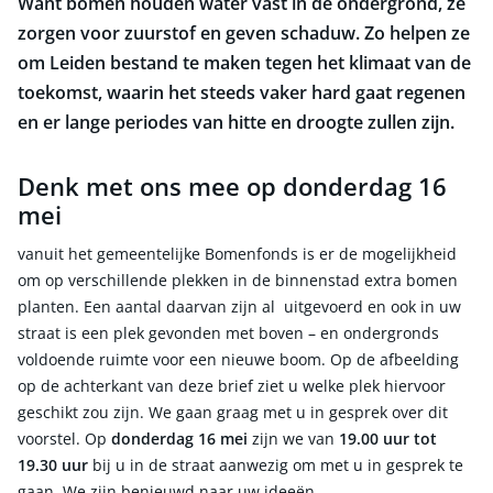
Want bomen houden water vast in de ondergrond, ze
zorgen voor zuurstof en geven schaduw. Zo helpen ze
om Leiden bestand te maken tegen het klimaat van de
toekomst, waarin het steeds vaker hard gaat regenen
en er lange periodes van hitte en droogte zullen zijn.
Denk met ons mee op donderdag 16
mei
vanuit het gemeentelijke Bomenfonds is er de mogelijkheid
om op verschillende plekken in de binnenstad extra bomen
planten. Een aantal daarvan zijn al uitgevoerd en ook in uw
straat is een plek gevonden met boven – en ondergronds
voldoende ruimte voor een nieuwe boom. Op de afbeelding
op de achterkant van deze brief ziet u welke plek hiervoor
geschikt zou zijn. We gaan graag met u in gesprek over dit
voorstel. Op
donderdag 16 mei
zijn we van
19.00 uur tot
19.30 uur
bij u in de straat aanwezig om met u in gesprek te
gaan. We zijn benieuwd naar uw ideeën.