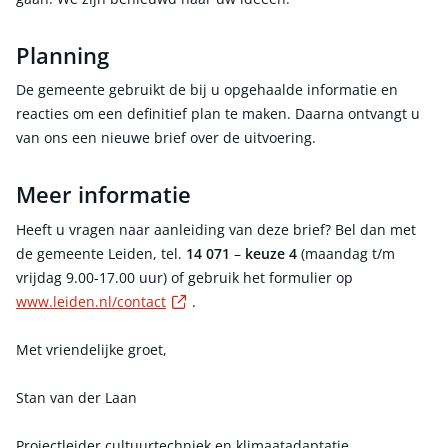
Planning
De gemeente gebruikt de bij u opgehaalde informatie en
reacties om een definitief plan te maken. Daarna ontvangt u
van ons een nieuwe brief over de uitvoering.
Meer informatie
Heeft u vragen naar aanleiding van deze brief? Bel dan met
de gemeente Leiden, tel.
14 071
–
keuze 4
(maandag t/m
vrijdag 9.00-17.00 uur) of gebruik het formulier op
Externe link
www.leiden.nl/contact
.
Met vriendelijke groet,
Stan van der Laan
Projectleider cultuurtechniek en klimaatadaptatie