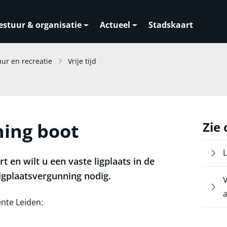
estuur & organisatie
Actueel
Stadskaart
uur en recreatie
Vrije tijd
ning boot
Zie
L
t en wilt u een vaste ligplaats in de
igplaatsvergunning nodig.
V
ente Leiden: