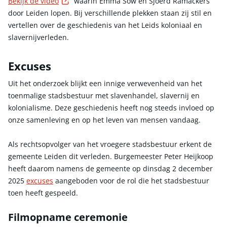
Externe link
Bekijk de video
waarin Emma Sow en Sjoerd Ramackers
door Leiden lopen. Bij verschillende plekken staan zij stil en
vertellen over de geschiedenis van het Leids koloniaal en
slavernijverleden.
Excuses
Uit het onderzoek blijkt een innige verwevenheid van het
toenmalige stadsbestuur met slavenhandel, slavernij en
kolonialisme. Deze geschiedenis heeft nog steeds invloed op
onze samenleving en op het leven van mensen vandaag.
Als rechtsopvolger van het vroegere stadsbestuur erkent de
gemeente Leiden dit verleden. Burgemeester Peter Heijkoop
heeft daarom namens de gemeente op dinsdag 2 december
2025
excuses
aangeboden voor de rol die het stadsbestuur
toen heeft gespeeld.
Filmopname ceremonie